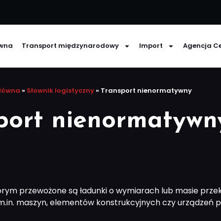
ówna
Transport międzynarodowy
Import
Agencja C
główna
»
Słownik logistyczny
»
Transport nienormatywny
port nienormatywn
tórym przewożone są ładunki o wymiarach lub masie prz
.in. maszyn, elementów konstrukcyjnych czy urządzeń p