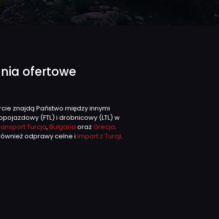
nia ofertowe
rcie znajdą Państwo między innymi
łopojazdowy (FTL) i drobnicowy (LTL) w
ransport Turcja
,
Bułgaria
oraz
Grecja
.
również odprawy celne i
import z Turcji
.