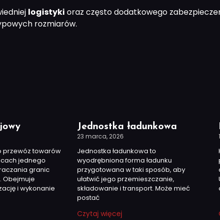
iedniej
logistyki
oraz często dodatkowego zabezpieczenia
typowych rozmiarów.
ajowy
Jednostka ładunkowa
23 marca, 2026
to przewóz towarów
Jednostka ładunkowa to
icach jednego
wyodrębniona forma ładunku
raczania granic
przygotowana w taki sposób, aby
. Obejmuje
ułatwić jego przemieszczanie,
zację i wykonanie
składowanie i transport. Może mieć
postać
Czytaj więcej