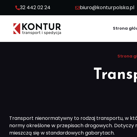
32 442 02 24
biuro@konturpolska.pl
Strona gł
Strona 
Trans
Transport nienormatywny to rodzaj transportu, w k
normy określone w przepisach drogowych. Dotyczy m
mieszczą się w standardowych gabarytach.