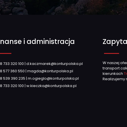
inanse i administracja
Zapyta
W naszej ofe
8 733 320 100
|
d.kaczmarek@konturpolska.pl
transport ca
8 577 360 550
|
magda@konturpolska.pl
kierunkach
T
8 539 390 235
|
m.ogieglo@konturpolska.pl
Realizujemy 
8 733 320 100
|
w.kieczka@konturpolska.pl