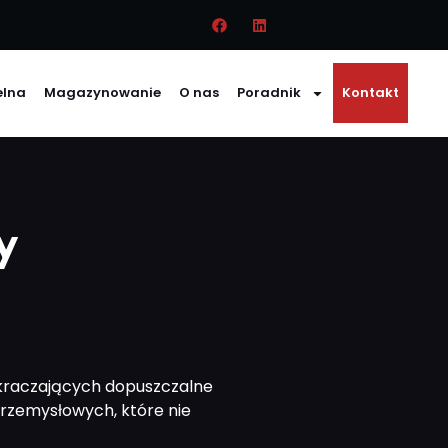
elna
Magazynowanie
O nas
Poradnik
Kontakt
y
ekraczających dopuszczalne
rzemysłowych, które nie