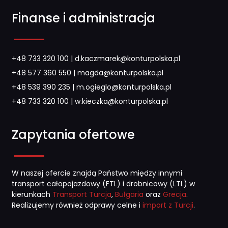
Finanse i administracja
+48 733 320 100
|
d.kaczmarek@konturpolska.pl
+48 577 360 550
|
magda@konturpolska.pl
+48 539 390 235
|
m.ogieglo@konturpolska.pl
+48 733 320 100
|
w.kieczka@konturpolska.pl
Zapytania ofertowe
W naszej ofercie znajdą Państwo między innymi
transport całopojazdowy (FTL) i drobnicowy (LTL) w
kierunkach
Transport Turcja
,
Bułgaria
oraz
Grecja
.
Realizujemy również odprawy celne i
import z Turcji
.