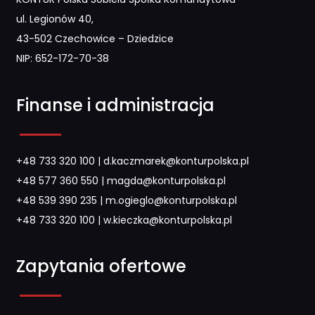
ul. Legionów 40,
43-502 Czechowice – Dziedzice
NIP: 652-172-70-38
Finanse i administracja
+48 733 320 100
|
d.kaczmarek@konturpolska.pl
+48 577 360 550
|
magda@konturpolska.pl
+48 539 390 235
|
m.ogieglo@konturpolska.pl
+48 733 320 100
|
w.kieczka@konturpolska.pl
Zapytania ofertowe