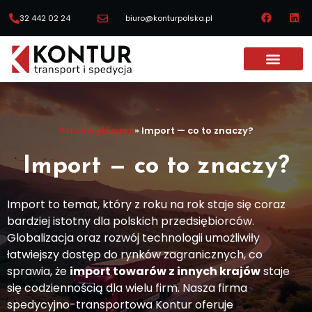
32 442 02 24
biuro@konturpolska.pl
Strona główna
»
Import — co to znaczy?
Import — co to znaczy?
Import to temat, który z roku na rok staje się coraz
bardziej istotny dla polskich przedsiębiorców.
Globalizacja oraz rozwój technologii umożliwiły
łatwiejszy dostęp do rynków zagranicznych, co
sprawia, że
import towarów z innych krajów
staje
się codziennością dla wielu firm. Nasza firma
spedycyjno-transportowa Kontur oferuje