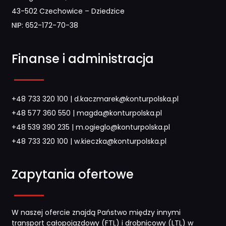
43-502 Czechowice – Dziedzice
NIP: 652-172-70-38
Finanse i administracja
+48 733 320 100
|
d.kaczmarek@konturpolska.pl
+48 577 360 550
|
magda@konturpolska.pl
+48 539 390 235
|
m.ogieglo@konturpolska.pl
+48 733 320 100
|
w.kieczka@konturpolska.pl
Zapytania ofertowe
W naszej ofercie znajdą Państwo między innymi
transport całopojazdowy (FTL) i drobnicowy (LTL) w